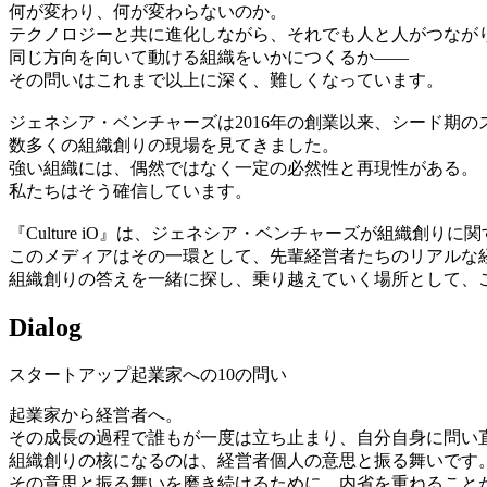
何が変わり、何が変わらないのか。
テクノロジーと共に進化しながら、それでも人と人がつなが
同じ方向を向いて動ける組織をいかにつくるか——
その問いはこれまで以上に深く、難しくなっています。
ジェネシア・ベンチャーズは2016年の創業以来、シード期
数多くの組織創りの現場を見てきました。
強い組織には、偶然ではなく一定の必然性と再現性がある。
私たちはそう確信しています。
『Culture iO』は、ジェネシア・ベンチャーズが組織創
このメディアはその一環として、先輩経営者たちのリアルな
組織創りの答えを一緒に探し、乗り越えていく場所として、
Dialog
スタートアップ起業家への10の問い
起業家から経営者へ。
その成長の過程で誰もが一度は立ち止まり、自分自身に問い
組織創りの核になるのは、経営者個人の意思と振る舞いです
その意思と振る舞いを磨き続けるために、内省を重ねること