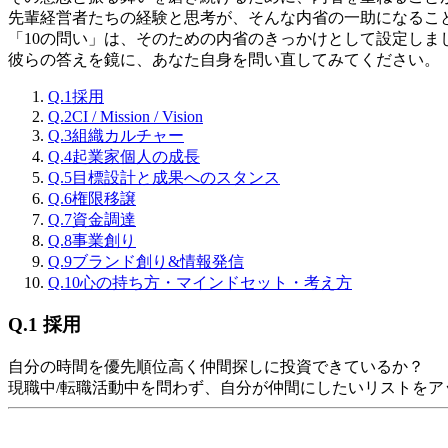
先輩経営者たちの経験と思考が、そんな内省の一助になるこ
「10の問い」は、そのための内省のきっかけとして設定しま
彼らの答えを鏡に、あなた自身を問い直してみてください。
Q.1
採用
Q.2
CI / Mission / Vision
Q.3
組織カルチャー
Q.4
起業家個人の成長
Q.5
目標設計と成果へのスタンス
Q.6
権限移譲
Q.7
資金調達
Q.8
事業創り
Q.9
ブランド創り&情報発信
Q.10
心の持ち方・マインドセット・考え方
Q.1
採用
自分の時間を優先順位高く仲間探しに投資できているか？
現職中/転職活動中を問わず、自分が仲間にしたいリストを