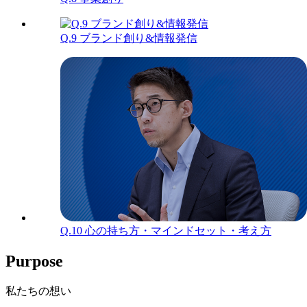
Q.9
ブランド創り&情報発信
Q.10
心の持ち方・マインドセット・考え方
Purpose
私たちの想い