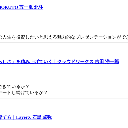
KUTO 五十嵐 北斗
自分の人生を投資したいと思える魅力的なプレゼンテーションがで
しさ」を積み上げていく｜クラウドワークス 吉田 浩一郎
できているか？
デートし続けているか？
｜LayerX 石黒 卓弥