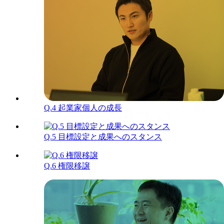
Q.4
起業家個人の成長
Q.5
目標設定と成果へのスタンス
Q.6
権限移譲