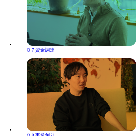
Q.7
資金調達
Q.8
事業創り